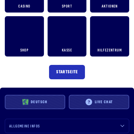
CASINO
SPORT
AKTIONEN
SHOP
KASSE
HILFEZENTRUM
STARTSEITE
DEUTSCH
LIVE CHAT
ALLGEMEINE INFOS